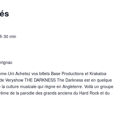
sés
 h 30 min
érignac
ume-Uni Achetez vos billets Base Productions et Krakatoa
rd de Veryshow THE DARKNESS The Darkness est en quelque
la culture musicale qui règne en Angleterre. Voilà un groupe
 extrême de la parodie des grands anciens du Hard Rock et du