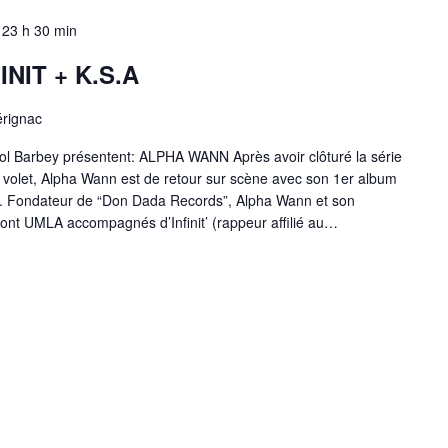
-
23 h 30 min
NIT + K.S.A
érignac
ol Barbey présentent: ALPHA WANN Après avoir clôturé la série
volet, Alpha Wann est de retour sur scène avec son 1er album
re”. Fondateur de “Don Dada Records”, Alpha Wann et son
ont UMLA accompagnés d’Infinit’ (rappeur affilié au…