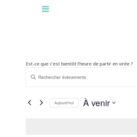
Est-ce que c’est bientôt l’heure de partir en virée ?
Recherche
Saisir
et
mot-
navigation
clé.
de
Rechercher
À venir
vues
Aujourd’hui
Évènements
Évènements
par
Sélectionnez
mot-
une
clé.
date.