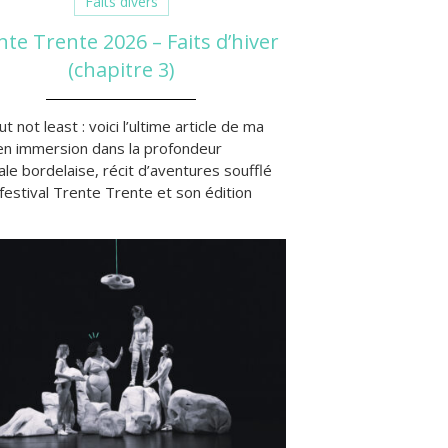
Faits divers
nte Trente 2026 – Faits d’hiver
(chapitre 3)
ut not least : voici l’ultime article de ma
en immersion dans la profondeur
ale bordelaise, récit d’aventures soufflé
 festival Trente Trente et son édition
More »