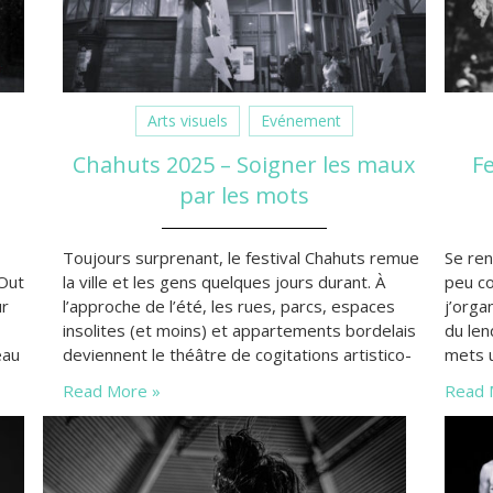
Arts visuels
Evénement
Chahuts 2025 – Soigner les maux
Fe
par les mots
Toujours surprenant, le festival Chahuts remue
Se ren
 Out
la ville et les gens quelques jours durant. À
peu co
ur
l’approche de l’été, les rues, parcs, espaces
j’org
insolites (et moins) et appartements bordelais
du len
eau
deviennent le théâtre de cogitations artistico-
mets u
e
sociétales d’utilité publique.
specta
Read More »
Read 
ez-
agréme
…
presse
compa