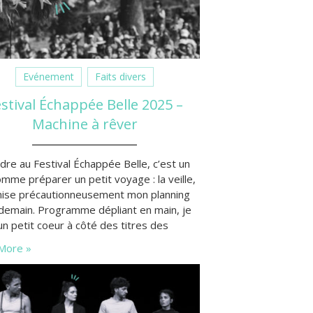
Evénement
Faits divers
stival Échappée Belle 2025 –
Machine à rêver
dre au Festival Échappée Belle, c’est un
mme préparer un petit voyage : la veille,
anise précautionneusement mon planning
demain. Programme dépliant en main, je
n petit coeur à côté des titres des
cles qui me font envie, symbole qui sera
More »
nté d’un “+” si j’ai vraiment un bon
ntiment, que j’apprécie l’artiste ou la
gnie…