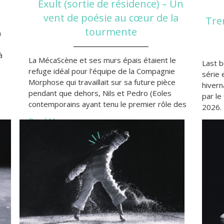
Exult (sortie de résidence) – Un
vent de poésie au cœur de la
Tre
tourmente
n
à
La MécaScène et ses murs épais étaient le
Last b
refuge idéal pour l’équipe de la Compagnie
série 
Morphose qui travaillait sur sa future pièce
hivern
pendant que dehors, Nils et Pedro (Eoles
par le
contemporains ayant tenu le premier rôle des
2026.
quotidiennes des dernières semaines) faisaient
Read More »
Read 
des leurs. Faisant fi de la tourmente, Soraya
Thomas et son équipe conviaient le 19 février
dernier les bordelais.es…