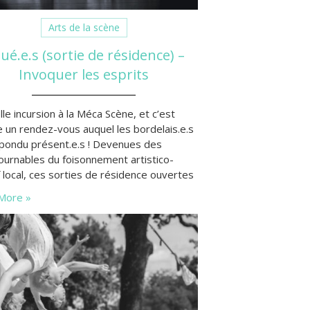
Arts de la scène
ué.e.s (sortie de résidence) –
Invoquer les esprits
le incursion à la Méca Scène, et c’est
 un rendez-vous auquel les bordelais.e.s
épondu présent.e.s ! Devenues des
ournables du foisonnement artistico-
f local, ces sorties de résidence ouvertes
lic sont plus que prisées à chaque fois
More »
 m’y rends (salle comble ou presque).