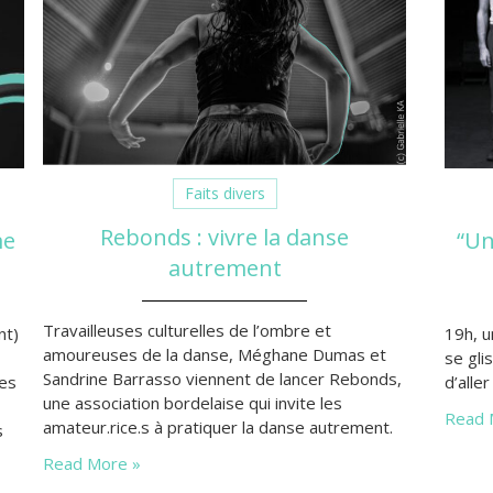
Faits divers
Rebonds : vivre la danse
me
“Un
autrement
Travailleuses culturelles de l’ombre et
nt)
19h, u
amoureuses de la danse, Méghane Dumas et
se gli
Sandrine Barrasso viennent de lancer Rebonds,
res
d’alle
une association bordelaise qui invite les
Read 
amateur.rice.s à pratiquer la danse autrement.
s
Au travers d’ateliers et de workshops
es,
Read More »
ponctuels menés par des artistes du territoire,