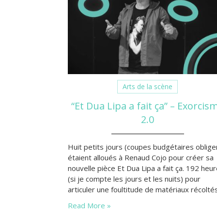
Arts de la scène
“Et Dua Lipa a fait ça” – Exorcis
2.0
Huit petits jours (coupes budgétaires oblige
étaient alloués à Renaud Cojo pour créer sa
nouvelle pièce Et Dua Lipa a fait ça. 192 heu
(si je compte les jours et les nuits) pour
articuler une foultitude de matériaux récolté
au fil des derniers mois, des dernières anné
Read More »
par un boomer fana d’une vedette pop