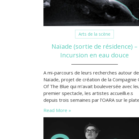
Arts de la scène
Naïade (sortie de résidence) –
Incursion en eau douce
A mi-parcours de leurs recherches autour de
Naïade, projet de création de la Compagnie
Of The Blue qui m’avait bouleversée avec le
premier spectacle, les artistes accueilli.e.s
depuis trois semaines par l’OARA sur le plat
la Méca Scène se prêtaient au jeu de la sorti
Read More »
de résidence le 10 octobre dernier. Un rend
vous qui a embarqué les foules bordelaises