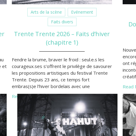
Arts de la scène
Evénement
Faits divers
Do
er
Trente Trente 2026 – Faits d’hiver
(chapitre 1)
Nouvel
encore
au
Fendre la brume, braver le froid : seul.e.s les
ont r
e et
courageux.ses s’offrent le privilège de savourer
incont
les propositions artistiques du festival Trente
créati
Trente. Depuis 23 ans, ce temps fort
au pub
embras(s)e l’hiver bordelais avec une
Read 
que je
sse
programmation détonante, où le court étend
Read More »
ses possibilités.