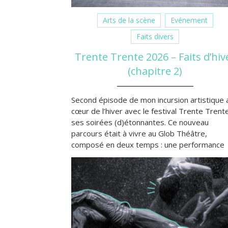
Arts de la scène
Evénement
Faits divers
Trente Trente 2026 – Faits d’hiv
(chapitre 2)
Second épisode de mon incursion artistique 
cœur de l’hiver avec le festival Trente Trent
ses soirées (d)étonnantes. Ce nouveau
parcours était à vivre au Glob Théâtre,
composé en deux temps : une performance
axée sur le texte, proposée par une maître
Read More »
des mots, suivie d’un “court”(cours ?) de
théâtre-humour assuré par un trio
abracadabrantesque.