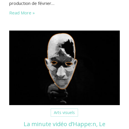
production de février…
Read More »
Arts visuels
La minute vidéo d’Happe:n, Le