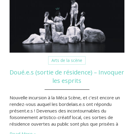
Arts de la scène
Doué.e.s (sortie de résidence) – Invoquer
les esprits
Nouvelle incursion à la Méca Scène, et c’est encore un
rendez-vous auquel les bordelais.e.s ont répondu
présent.e.s ! Devenues des incontournables du
foisonnement artistico-créatif local, ces sorties de
résidence ouvertes au public sont plus que prisées à
chaque fois que je m’y rends (salle comble ou
Read More »