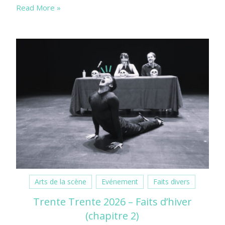
Read More »
Arts de la scène
Evénement
Faits divers
Trente Trente 2026 – Faits d’hiver
(chapitre 2)