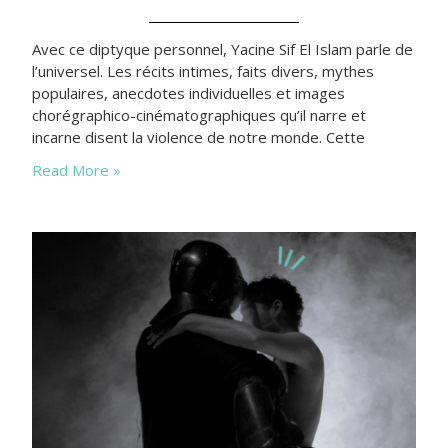
Avec ce diptyque personnel, Yacine Sif El Islam parle de
l’universel. Les récits intimes, faits divers, mythes
populaires, anecdotes individuelles et images
chorégraphico-cinématographiques qu’il narre et
incarne disent la violence de notre monde. Cette
brutalité humaine qui traumatise, laisse des cicatrices
Read More »
aussi apparentes qu’invisibles. Cette fureur qui abîme
autant qu’elle laisse indifférent. Souvent graves mais
aussi désopilants, les deux chapitres…