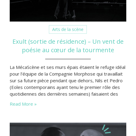
Arts de la scène
Exult (sortie de résidence) – Un vent de
poésie au cœur de la tourmente
La MécaScène et ses murs épais étaient le refuge idéal
pour l’équipe de la Compagnie Morphose qui travaillait
sur sa future pièce pendant que dehors, Nils et Pedro
(Eoles contemporains ayant tenu le premier rôle des
quotidiennes des dernières semaines) faisaient des
leurs. Faisant fi de la tourmente, Soraya Thomas et son
Read More »
équipe conviaient le 19 février dernier les
bordelais.es…