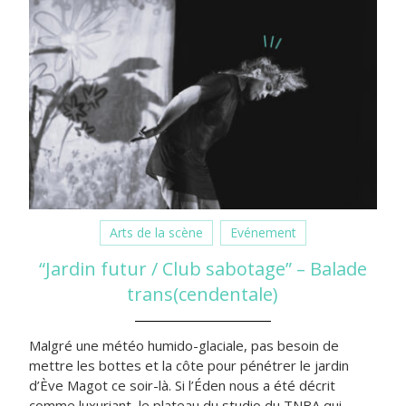
Arts de la scène
Evénement
“Jardin futur / Club sabotage” – Balade
trans(cendentale)
Malgré une météo humido-glaciale, pas besoin de
mettre les bottes et la côte pour pénétrer le jardin
d’Ève Magot ce soir-là. Si l’Éden nous a été décrit
comme luxuriant, le plateau du studio du TNBA qui