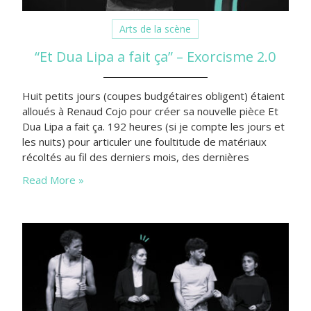
Arts de la scène
“Et Dua Lipa a fait ça” – Exorcisme 2.0
Huit petits jours (coupes budgétaires obligent) étaient
alloués à Renaud Cojo pour créer sa nouvelle pièce Et
Dua Lipa a fait ça. 192 heures (si je compte les jours et
les nuits) pour articuler une foultitude de matériaux
récoltés au fil des derniers mois, des dernières
années, par un boomer fana d’une vedette pop
Read More »
éclatante. Retour sur deux heures de…