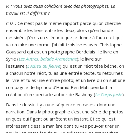
P. : Vous avez aussi collaboré avec des photographes. Le
travail est-il différent ?
C.D. :
Ce n’est pas le même rapport parce qu’on cherche
ensemble les liens entre les deux, alors qu’en bande
dessinée, j’écris un scénario que je donne à l’autre et qui
va en faire une forme. J’ai fait trois livres avec Christophe
Goussard qui est un photographe Bordelais : le livre en
Syrie (
Les Autres, balade Araméenne
); le livre sur
l’estuaire (
L’Adieu au fleuve
) qui est un récit tête bêche, on
a chacun notre récit, tu as une entrée texte, tu retournes
le livre et tu as une entrée photo; et un livre où on suit une
compagnie de hip-hop d’Hamid Ben Mahi pendant la
création d’un spectacle autour de Bashung (
Le Corps juste
).
Dans le dessin il y a une séquence en cases, donc une
narration. Dans la photographie c’est une série de photos
uniques qui figent ou arrêtent un instant. Et ce qui est
intéressant c’est la manière dont tu vas pouvoir tirer un
peu le lien entre les deux. De s’éloigner, se rapprocher,