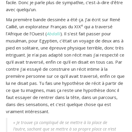
facile. Donc je parle plus de sympathie, c’est-à-dire d’être
avec quelqu’un.
Ma première bande dessinée a été ça. J’ai écrit sur René
e
Caillié, un explorateur Français du XIX
qui a traversé
l’Afrique de l’Ouest (
Abdalli
). Il s’est fait passer pour
musulman, pour Egyptien, c’était un voyage de deux ans à
pied en solitaire, une épreuve physique terrible, donc très
intriguant. Je n’ai pas adapté son récit mais j’ai respecté ce
qu’il avait traversé, enfin ce qu’il en disait en tous cas. Par
contre j’ai essayé de construire un récit intime à la
première personne sur ce qu’il avait traversé, enfin ce que
lui ne disait pas. Tu fais une hypothèse de récit à partir de
ce que tu imagines, mais ça reste une hypothèse donc il
faut essayer de rentrer dans la tête, dans un parcours,
dans des sensations, et c’est quelque chose qui est
vraiment intéressant.
« Je trouve ça compliqué de se mettre à la place de
l’autre, sachant que se mettre à sa propre place ce n’est