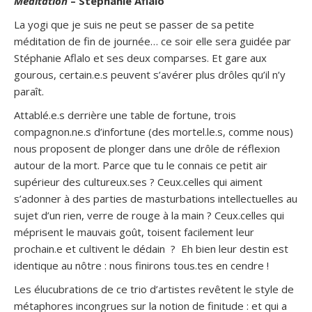
Méditation
– Stéphanie Aflalo
La yogi que je suis ne peut se passer de sa petite
méditation de fin de journée… ce soir elle sera guidée par
Stéphanie Aflalo et ses deux comparses. Et gare aux
gourous, certain.e.s peuvent s’avérer plus drôles qu’il n’y
paraît.
Attablé.e.s derrière une table de fortune, trois
compagnon.ne.s d’infortune (des mortel.le.s, comme nous)
nous proposent de plonger dans une drôle de réflexion
autour de la mort. Parce que tu le connais ce petit air
supérieur des cultureux.ses ? Ceux.celles qui aiment
s’adonner à des parties de masturbations intellectuelles au
sujet d’un rien, verre de rouge à la main ? Ceux.celles qui
méprisent le mauvais goût, toisent facilement leur
prochain.e et cultivent le dédain ? Eh bien leur destin est
identique au nôtre : nous finirons tous.tes en cendre !
Les élucubrations de ce trio d’artistes revêtent le style de
métaphores incongrues sur la notion de finitude : et qui a