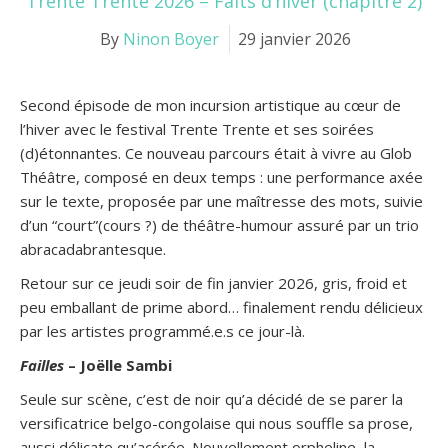
Trente Trente 2026 – Faits d’hiver (chapitre 2)
By
Ninon Boyer
29 janvier 2026
Second épisode de mon incursion artistique au cœur de
l’hiver avec le festival Trente Trente et ses soirées
(d)étonnantes. Ce nouveau parcours était à vivre au Glob
Théâtre, composé en deux temps : une performance axée
sur le texte, proposée par une maîtresse des mots, suivie
d’un “court”(cours ?) de théâtre-humour assuré par un trio
abracadabrantesque.
Retour sur ce jeudi soir de fin janvier 2026, gris, froid et
peu emballant de prime abord… finalement rendu délicieux
par les artistes programmé.e.s ce jour-là.
Failles
– Joëlle Sambi
Seule sur scène, c’est de noir qu’a décidé de se parer la
versificatrice belgo-congolaise qui nous souffle sa prose,
aussi délicate qu’acérée. Nouvellement orpheline, la