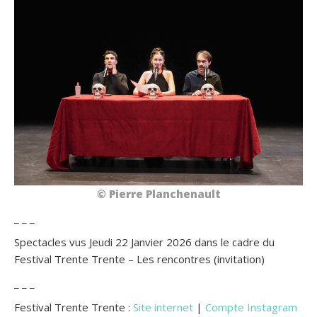
© Pierre Planchenault
_ _ _
Spectacles vus Jeudi 22 Janvier 2026 dans le cadre du
Festival Trente Trente – Les rencontres (invitation)
_ _ _
Festival Trente Trente :
Site internet
|
Compte Instagram