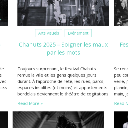
Arts visuels
Evénement
–
Chahuts 2025 – Soigner les maux
Fes
par les mots
de
Toujours surprenant, le festival Chahuts
Se rend
e
remue la ville et les gens quelques jours
peu co
avec
durant. À l’approche de l’été, les rues, parcs,
veille
.e.s
espaces insolites (et moins) et appartements
planni
bordelais deviennent le théâtre de cogitations
main, j
 de
artistico-sociétales d’utilité publique.
des sp
Read More »
Read M
r.
sera ag
pressen
compa