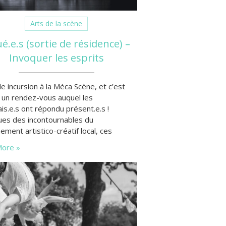
Arts de la scène
é.e.s (sortie de résidence) –
Invoquer les esprits
e incursion à la Méca Scène, et c’est
 un rendez-vous auquel les
is.e.s ont répondu présent.e.s !
es des incontournables du
ement artistico-créatif local, ces
s de résidence ouvertes au public sont
ore »
e prisées à chaque fois que je m’y
(salle comble ou presque).