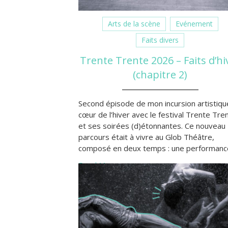
Arts de la scène
Evénement
Faits divers
Trente Trente 2026 – Faits d’hi
(chapitre 2)
Second épisode de mon incursion artistiqu
cœur de l’hiver avec le festival Trente Tre
et ses soirées (d)étonnantes. Ce nouveau
parcours était à vivre au Glob Théâtre,
composé en deux temps : une performanc
axée sur le texte, proposée par une
Read More »
maîtresse des mots, suivie d’un “court”(co
?) de théâtre-humour assuré par un trio
abracadabrantesque.