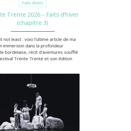
Faits divers
te Trente 2026 – Faits d’hiver
(chapitre 3)
t not least : voici l’ultime article de ma
en immersion dans la profondeur
le bordelaise, récit d’aventures soufflé
festival Trente Trente et son édition
ore »