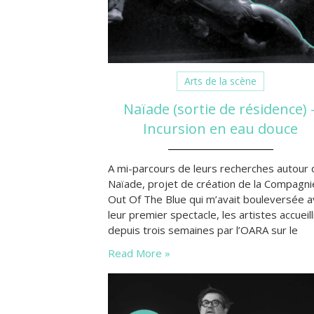
Arts de la scène
Naïade (sortie de résidence) 
Incursion en eau douce
A mi-parcours de leurs recherches autour 
Naïade, projet de création de la Compagni
Out Of The Blue qui m’avait bouleversée 
leur premier spectacle, les artistes accueilli
depuis trois semaines par l’OARA sur le
plateau la Méca Scène se prêtaient au jeu
Read More »
la sortie de résidence le 10 octobre dernie
Un rendez-vous qui a embarqué les foules
bordelaises…