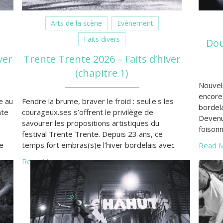
Arts de la scène
Evénement
Faits divers
Dou
ver
Trente Trente 2026 – Faits d’hiver
(chapitre 1)
Nouvell
encore
e au
Fendre la brume, braver le froid : seul.e.s les
bordela
nte
courageux.ses s’offrent le privilège de
Devenu
savourer les propositions artistiques du
foisonn
festival Trente Trente. Depuis 23 ans, ce
sortie
e
temps fort embras(s)e l’hiver bordelais avec
Read M
plus qu
une programmation détonante, où le court
Read More »
rends 
urs
étend ses possibilités.