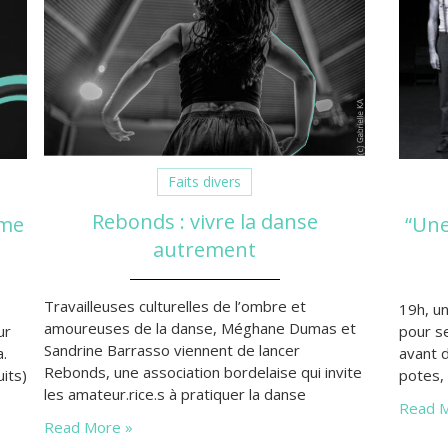
Faits divers
Rebonds : vivre la danse
sme
“Une
autrement
Travailleuses culturelles de l’ombre et
19h, un
amoureuses de la danse, Méghane Dumas et
ur
pour se
Sandrine Barrasso viennent de lancer
a.
avant d
Rebonds, une association bordelaise qui invite
uits)
potes,
les amateur.rice.s à pratiquer la danse
Read M
autrement. Au travers d’ateliers et de
Read More »
workshops ponctuels menés par des artistes
ne