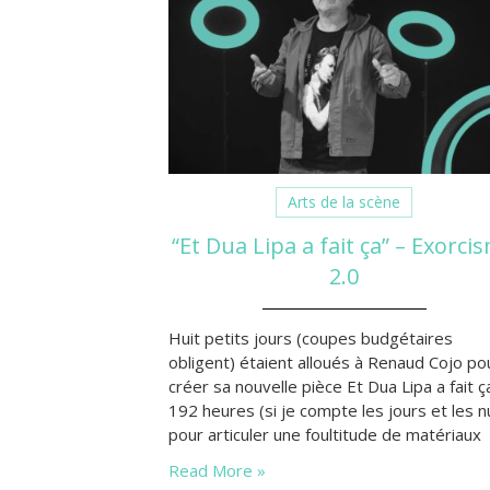
Arts de la scène
“Et Dua Lipa a fait ça” – Exorci
2.0
Huit petits jours (coupes budgétaires
obligent) étaient alloués à Renaud Cojo po
créer sa nouvelle pièce Et Dua Lipa a fait ç
192 heures (si je compte les jours et les n
pour articuler une foultitude de matériaux
récoltés au fil des derniers mois, des
Read More »
dernières années, par un boomer fana d’u