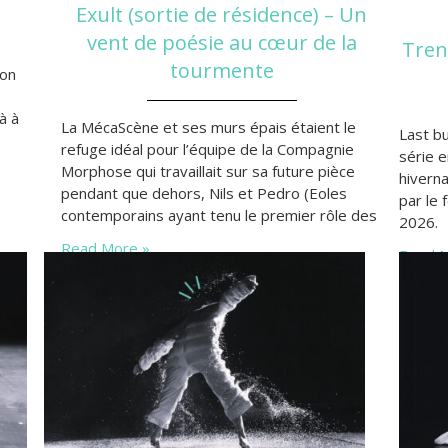
Exult (sortie de résidence) – Un
vent de poésie au cœur de la
Tren
tourmente
ion
à à
La MécaScène et ses murs épais étaient le
Last bu
refuge idéal pour l’équipe de la Compagnie
série 
Morphose qui travaillait sur sa future pièce
hiverna
pendant que dehors, Nils et Pedro (Eoles
par le 
contemporains ayant tenu le premier rôle des
2026.
quotidiennes des dernières semaines)
Read More »
Read M
faisaient des leurs. Faisant fi de la tourmente,
Soraya Thomas et son équipe conviaient le 19
février dernier les bordelais.es…