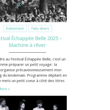
Evénement
Faits divers
tival Échappée Belle 2025 –
Machine à rêver
re au Festival Échappée Belle, c’est un
mme préparer un petit voyage : la
, j’organise précautionneusement mon
ng du lendemain. Programme dépliant en
e mets un petit coeur à côté des titres
ectacles qui me font envie, symbole qui
ore »
rémenté d’un “+” si j’ai vraiment un bon
timent, que j’apprécie l’artiste ou la
gnie…