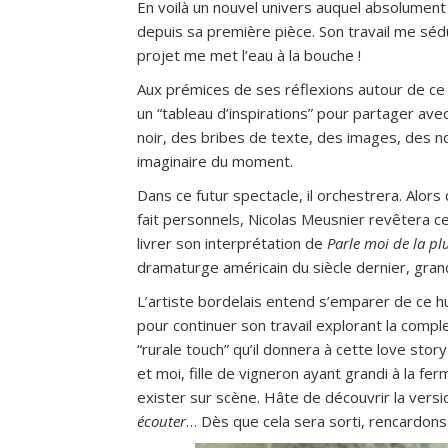
En voilà un nouvel univers auquel absolument se
depuis sa première pièce. Son travail me sédu
projet me met l’eau à la bouche !
Aux prémices de ses réflexions autour de ce p
un “tableau d’inspirations” pour partager avec
noir, des bribes de texte, des images, des no
imaginaire du moment.
Dans ce futur spectacle, il orchestrera. Alors
fait personnels, Nicolas Meusnier revêtera c
livrer son interprétation de
Parle moi de la plu
dramaturge américain du siècle dernier, gran
L’artiste bordelais entend s’emparer de ce h
pour continuer son travail explorant la comple
“rurale touch” qu’il donnera à cette love sto
et moi, fille de vigneron ayant grandi à la f
exister sur scène. Hâte de découvrir la vers
écouter
… Dès que cela sera sorti, rencardons 