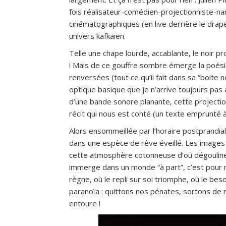
fois réalisateur-comédien-projectionniste-na
cinématographiques (en live derrière le drap
univers kafkaien.
Telle une chape lourde, accablante, le noir p
! Mais de ce gouffre sombre émerge la poésie
renversées (tout ce qu’il fait dans sa “boite no
optique basique que je n’arrive toujours pa
d’une bande sonore planante, cette projectio
récit qui nous est conté (un texte emprunté 
Alors ensommeillée par l’horaire postprandi
dans une espèce de rêve éveillé. Les images 
cette atmosphère cotonneuse d’où dégouline 
immerge dans un monde “à part”, c’est pour mi
règne, où le repli sur soi triomphe, où le b
paranoïa : quittons nos pénates, sortons de
entoure !