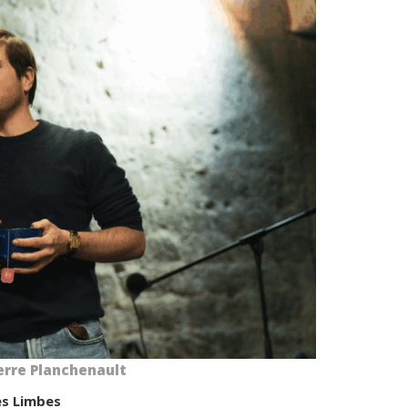
erre Planchenault
s Limbes