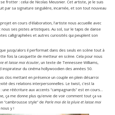
 frotter : celui de Nicolas Meusnier. Cet artiste, je le suis
it par sa signature singulière, incarnée, et son tout nouveau
rojet en cours d’élaboration, l’artiste nous accueille avec
 nous ses pistes artistiques. Au sol, sur le tapis de danse
tes calligraphiées et autres curiosités qui peuplent son
 que jusqu’alors il performait dans des seuls en scène tout à
ette fois la casquette de metteur en scène. Cela pour nous
ie et laisse moi écouter
, un texte de Tennessee Williams,
d inspirateur du cinéma hollywoodien des années 50.
uis clos mettant en présence un couple en plein désarroi
xité des relations interpersonnelles. Le twist, c’est la
ry : une réécriture aux accents “campagnards” est en cours…
erme, ça me donne plus qu’envie de voir comment tout ça va
ion “cambrousse style” de
Parle moi de la pluie et laisse moi
nous y !