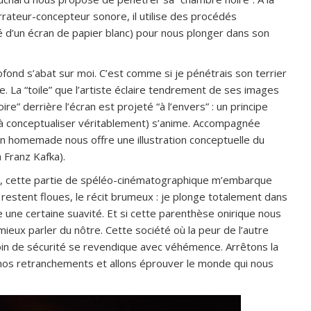
rrateur-concepteur sonore, il utilise des procédés
é d’un écran de papier blanc) pour nous plonger dans son
rofond s’abat sur moi. C’est comme si je pénétrais son terrier
. La “toile” que l’artiste éclaire tendrement de ses images
ire” derrière l’écran est projeté “à l’envers” : un principe
s à conceptualiser véritablement) s’anime. Accompagnée
n homemade nous offre une illustration conceptuelle du
à Franz Kafka).
al, cette partie de spéléo-cinématographique m’embarque
restent floues, le
récit
brumeux : je plonge totalement dans
une certaine suavité. Et si cette parenthèse onirique nous
eux parler du nôtre. Cette société où la peur de l’autre
esoin de sécurité se revendique avec véhémence. Arrêtons la
 nos retranchements et allons éprouver le monde qui nous