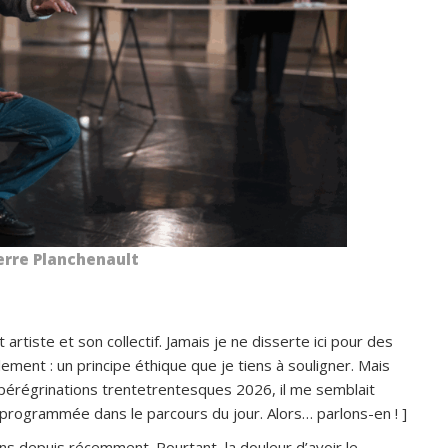
erre Planchenault
t artiste et son collectif. Jamais je ne disserte ici pour des
ment : un principe éthique que je tiens à
souligner
. Mais
s pérégrinations trentetrentesques 2026, il me semblait
 programmée dans le parcours du jour. Alors… parlons-en ! ]
s depuis récemment. Pourtant, la douleur d’avoir le