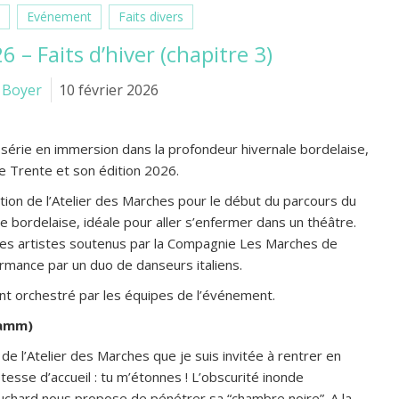
e
Evénement
Faits divers
 – Faits d’hiver (chapitre 3)
 Boyer
10 février 2026
 ma série en immersion dans la profondeur hivernale bordelaise,
nte Trente et son édition 2026.
tion de l’Atelier des Marches pour le début du parcours du
e bordelaise, idéale pour aller s’enfermer dans un théâtre.
des artistes soutenus par la Compagnie Les Marches de
formance par un duo de danseurs italiens.
ent orchestré par les équipes de l’événement.
lamm)
de l’Atelier des Marches que je suis invitée à rentrer en
ôtesse d’accueil : tu m’étonnes ! L’obscurité inonde
 Pluchard nous propose de pénétrer sa “chambre noire”. A la