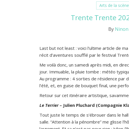
Arts de la scèn
Trente Trente 2026
By
Ninon
Last but not least : voici l’ultime article de
récit d’aventures soufflé par le festival Tre
Me voilà donc, un samedi après midi, en direc
jour. Immuable, la pluie tombe : météo typiqu
Au programme : 4 sorties de résidence par 
l’été, et, en guise de bouquet final, une per
Retour sur cet itinéraire artistique, savamm
Le Terrier
– Julien Pluchard (Compagnie K
Tout juste le temps de s’ébrouer dans le hall 
salle. “Attention à la pénombre” me glisse l’h
largement. Et ça n’est pas pour rien : Julien