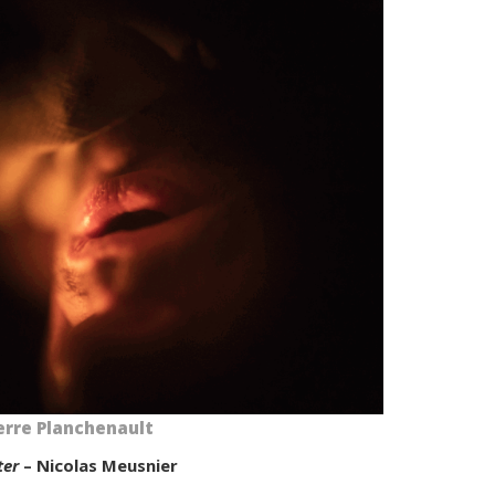
erre Planchenault
ter
– Nicolas Meusnier