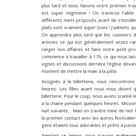
plus tard et nous faisons notre premier traje
est super mignonne ! On traverse l’allée 
différents mets proposés avant de s’install
plats sont vraiment super bons ! J’admets qu’
On apprendra plus tard que les cuisiniers 
artistes ce qui est généralement assez rar
ranger nos affaires et faire notre petit p
commence à travailler à 17h, ce qui nous lais
vignes et discussions derrière l’église deva
moment de mettre la main à la pâte.
Assignés à la billetterie, nous rencontron
heures. Les filles avant nous nous disent
billetterie. Pour le coup, nous avons scanné le
à la chaine pendant quelques heures.
Missio
nuit suivante… Mais on s’avère mine de rien t
le premier contact avec les autres festivalie
gens étaient tous adorables et prêts à pas
Pendant ce temps, nous n’avons malheureu