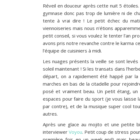
Réveil en douceur après cette nuit 5 étoiles
gymnase donc pas trop de lumière ni de cha
tente à vrai dire ! Le petit échec du mat
viennoiseries mais nous n’étions apparemment
petit conseil, si vous voulez le tenter l’an pr
avons pris notre revanche contre le karma c
l’équipe de cuisiniers à midi.
Les nuages présents la veille se sont levés 
soleil maintenant ! Si les transats dans l’herbe
départ, on a rapidement été happé par la 
marches en bas de la citadelle pour rejoindr
posé et vraiment beau. Un petit étang, un
espaces pour faire du sport (je vous laisse la
par contre), et de la musique super cool t
autres.
Après une glace au mojito et une petite bi
interviewer
Voyou
. Petit coup de stress pou
première fois en un week-end) mais beauco