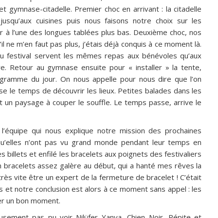
t gymnase-citadelle. Premier choc en arrivant : la citadelle
jusqu’aux cuisines puis nous faisons notre choix sur les
er à l’une des longues tablées plus bas. Deuxième choc, nos
il ne m’en faut pas plus, j’étais déjà conquis à ce moment là.
du festival servent les mêmes repas aux bénévoles qu’aux
e. Retour au gymnase ensuite pour « installer » la tente,
rogramme du jour. On nous appelle pour nous dire que l’on
se le temps de découvrir les lieux. Petites balades dans les
nt un paysage à couper le souffle. Le temps passe, arrive le
s l’équipe qui nous explique notre mission des prochaines
 qu’elles n’ont pas vu grand monde pendant leur temps en
s billets et enfilé les bracelets aux poignets des festivaliers
n bracelets assez galère au début, qui a hanté mes rêves la
rès vite être un expert de la fermeture de bracelet ! C’était
rs et notre conclusion est alors à ce moment sans appel : les
ser un bon moment.
sement pas pu voir Nilüfer Yanya, Chien Noir, Pépite et