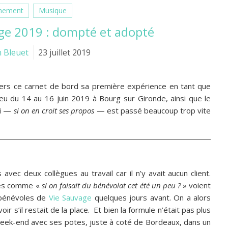
nement
Musique
age 2019 : dompté et adopté
n Bleuet
23 juillet 2019
ers ce carnet de bord sa première expérience en tant que
lieu du 14 au 16 juin 2019 à Bourg sur Gironde, ainsi que le
ui —
si on en croit ses propos
— est passé beaucoup trop vite
 avec deux collègues au travail car il n’y avait aucun client.
ées comme «
si on faisait du bénévolat cet été un peu ?
» voient
à bénévoles de
Vie Sauvage
quelques jours avant. On a alors
r s’il restait de la place.
Et bien la formule n’était pas plus
eek-end avec ses potes, juste à coté de Bordeaux, dans un