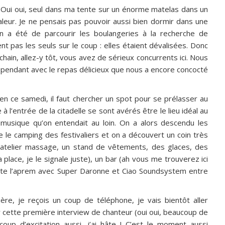
. Oui oui, seul dans ma tente sur un énorme matelas dans un
leur. Je ne pensais pas pouvoir aussi bien dormir dans une
in a été de parcourir les boulangeries à la recherche de
 pas les seuls sur le coup : elles étaient dévalisées. Donc
ochain, allez-y tôt, vous avez de sérieux concurrents ici. Nous
ependant avec le repas délicieux que nous a encore concocté
en ce samedi, il faut chercher un spot pour se prélasser au
 à l’entrée de la citadelle se sont avérés être le lieu idéal au
musique qu’on entendait au loin. On a alors descendu les
e le camping des festivaliers et on a découvert un coin très
 atelier massage, un stand de vêtements, des glaces, des
 place, je le signale juste), un bar (ah vous me trouverez ici
oute l’aprem avec Super Daronne et Ciao Soundsystem entre
ère, je reçois un coup de téléphone, je vais bientôt aller
r cette première interview de chanteur (oui oui, beaucoup de
up d’excitation aussi, j’ai hâte ! C’est le moment aussi